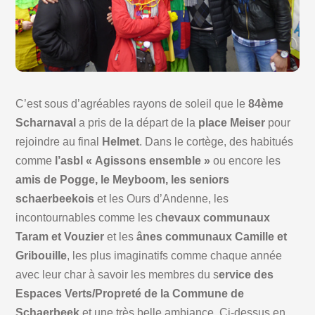
C’est sous d’agréables rayons de soleil que le
84ème
Scharnaval
a pris de la départ de la
place Meiser
pour
rejoindre au final
Helmet
. Dans le cortège, des habitués
comme
l’asbl « Agissons ensemble »
ou encore les
amis de Pogge, le Meyboom, les seniors
schaerbeekois
et les Ours d’Andenne, les
incontournables comme les c
hevaux communaux
Taram et Vouzier
et les
ânes communaux Camille et
Gribouille
, les plus imaginatifs comme chaque année
avec leur char à savoir les membres du s
ervice des
Espaces Verts/Propreté de la Commune de
Schaerbeek
et une très belle ambiance. Ci-dessus en