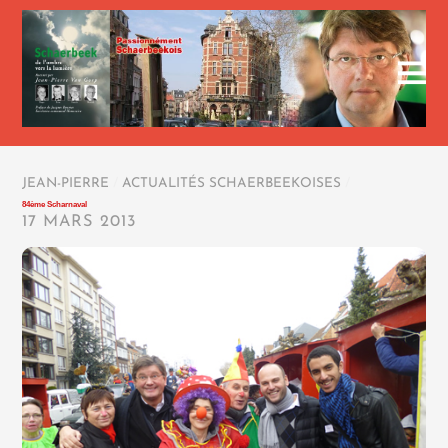
JEAN-PIERRE
/
ACTUALITÉS SCHAERBEEKOISES
/
84ème Scharnaval
17 MARS 2013