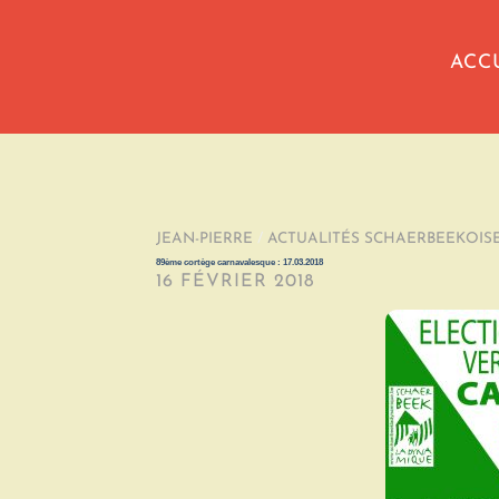
ACC
JEAN-PIERRE
/
ACTUALITÉS SCHAERBEEKOIS
89ème cortège carnavalesque : 17.03.2018
16 FÉVRIER 2018