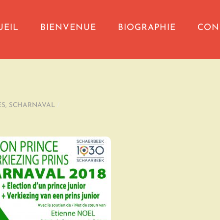
UEIL
BIENVENUE
BIOGRAPHIE
CON
ES
,
SCHARNAVAL
/