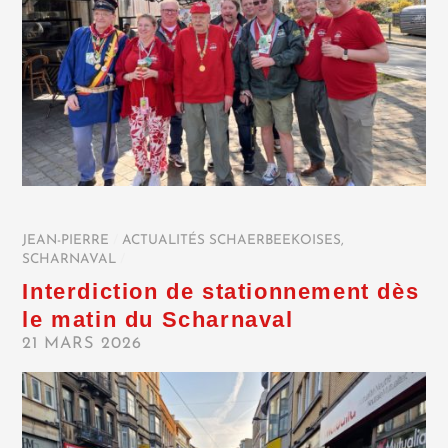
JEAN-PIERRE
/
ACTUALITÉS SCHAERBEEKOISES
,
SCHARNAVAL
/
Interdiction de stationnement dès
le matin du Scharnaval
21 MARS 2026