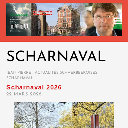
SCHARNAVAL
JEAN-PIERRE
/
ACTUALITÉS SCHAERBEEKOISES
,
SCHARNAVAL
/
Scharnaval 2026
22 MARS 2026