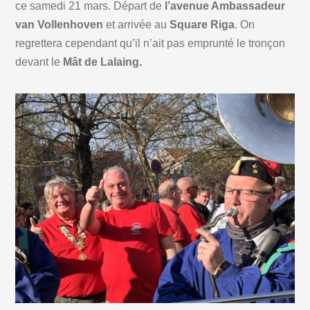
ce samedi 21 mars. Départ de
l’avenue Ambassadeur
van Vollenhoven
et arrivée au
Square Riga
. On
regrettera cependant qu’il n’ait pas emprunté le tronçon
devant le
Mât de Lalaing.