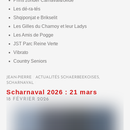
Prins zonder Carnaval&Gilde
Les dé-ra-tés
Shqiponjat e Brikselit
Les Gilles du Charnoy et leur Ladys
Les Amis de Pogge
JST Parc Reine Verte
Vibrato
Country Seniors
JEAN-PIERRE
/
ACTUALITÉS SCHAERBEEKOISES
,
SCHARNAVAL
/
Scharnaval 2026 : 21 mars
18 FÉVRIER 2026