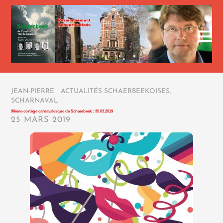
JEAN-PIERRE
/
ACTUALITÉS SCHAERBEEKOISES
,
SCHARNAVAL
/
90ème cortège carnavalesque de Schaerbeek : 30.03.2019
25 MARS 2019