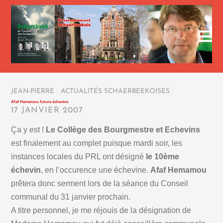
JEAN-PIERRE
/
ACTUALITÉS SCHAERBEEKOISES
/
Afaf Hemamou future échevine
17 JANVIER 2007
Ça y est !
Le Collège des Bourgmestre et Echevins
est finalement au complet puisque mardi soir, les
instances locales du PRL ont désigné
le 10ème
échevin
, en l’occurence une échevine.
Afaf Hemamou
prêtera donc serment lors de la séance du Conseil
communal du 31 janvier prochain.
A titre personnel, je me réjouis de la désignation de