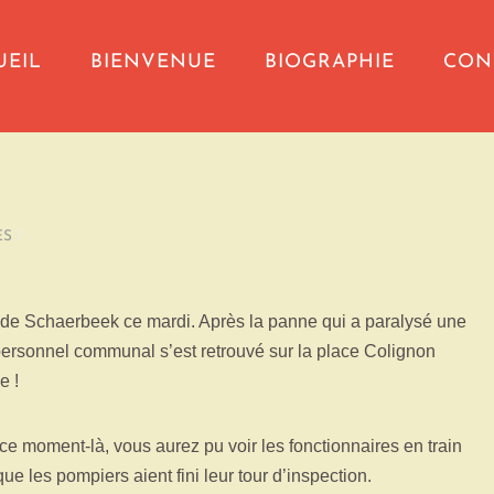
UEIL
BIENVENUE
BIOGRAPHIE
CON
ES
/
e Schaerbeek ce mardi. Après la panne qui a paralysé une
 personnel communal s’est retrouvé sur la place Colignon
e !
e moment-là, vous aurez pu voir les fonctionnaires en train
ue les pompiers aient fini leur tour d’inspection.