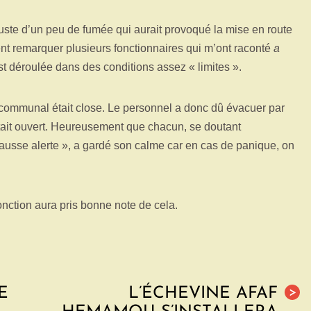
 juste d’un peu de fumée qui aurait provoqué la mise en route
ent remarquer plusieurs fonctionnaires qui m’ont raconté
a
st déroulée dans des conditions assez « limites ».
el communal était close. Le personnel a donc dû évacuer par
 était ouvert. Heureusement que chacun, se doutant
 fausse alerte », a gardé son calme car en cas de panique, on
t fonction aura pris bonne note de cela.
E
L’ÉCHEVINE AFAF
>