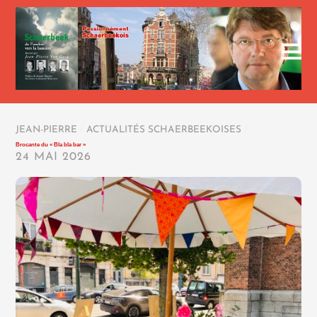
JEAN-PIERRE
/
ACTUALITÉS SCHAERBEEKOISES
/
Brocante du « Bla bla bar »
24 MAI 2026