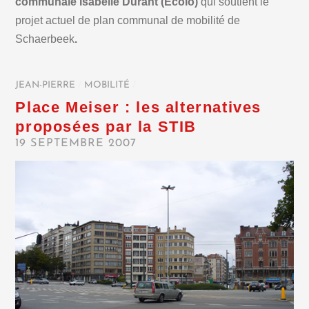
communale Isabelle Durant (Ecolo)
qui soutient le
projet actuel de plan communal de mobilité de
Schaerbeek
.
JEAN-PIERRE
/
MOBILITÉ
/
Place Meiser : les alternatives
proposées par la STIB
19 SEPTEMBRE 2007