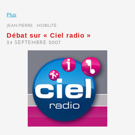
Plus
JEAN-PIERRE
/
MOBILITÉ
/
Débat sur « Ciel radio »
24 SEPTEMBRE 2007