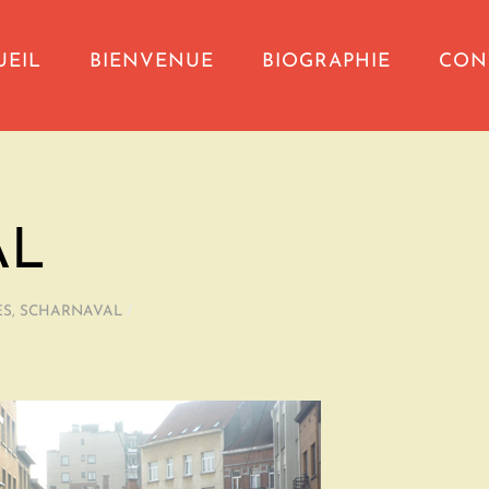
UEIL
BIENVENUE
BIOGRAPHIE
CON
AL
ES
,
SCHARNAVAL
/