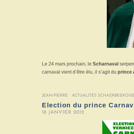
Le 24 mars prochain, le
Scharnaval
serpen
carnaval vient d’être élu, il s’agit du
prince 
JEAN-PIERRE
/
ACTUALITÉS SCHAERBEEKOIS
Election du prince Carnav
18 JANVIER 2012