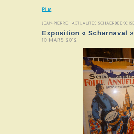
Plus
JEAN-PIERRE
/
ACTUALITÉS SCHAERBEEKOIS
Exposition « Scharnaval »
10 MARS 2012