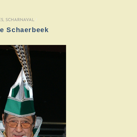
ES
,
SCHARNAVAL
/
 de Schaerbeek