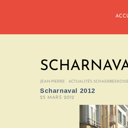
ACC
SCHARNAV
JEAN-PIERRE
/
ACTUALITÉS SCHAERBEEKOIS
Scharnaval 2012
25 MARS 2012