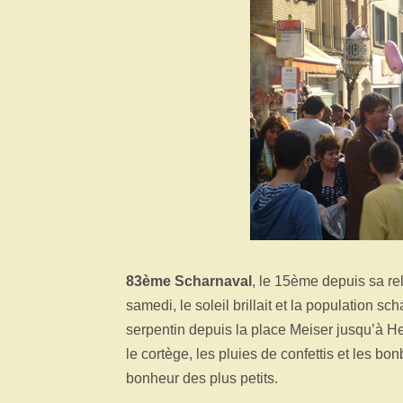
83ème Scharnaval
, le 15ème depuis sa r
samedi, le soleil brillait et la population s
serpentin depuis la place Meiser jusqu’à H
le cortège, les pluies de confettis et les b
bonheur des plus petits.