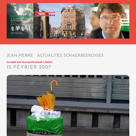
JEAN-PIERRE
/
ACTUALITÉS SCHAERBEEKOISES
/
Ce week-end, la propreté laissait à désirer
12 FÉVRIER 2007