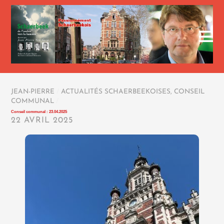
JEAN-PIERRE
/
ACTUALITÉS SCHAERBEEKOISES
,
CONSEIL
COMMUNAL
/
Conseil communal : 23.04.2025
22 AVRIL 2025