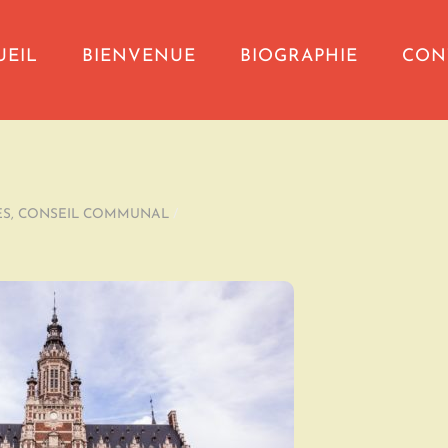
UEIL
BIENVENUE
BIOGRAPHIE
CON
ES
,
CONSEIL COMMUNAL
/