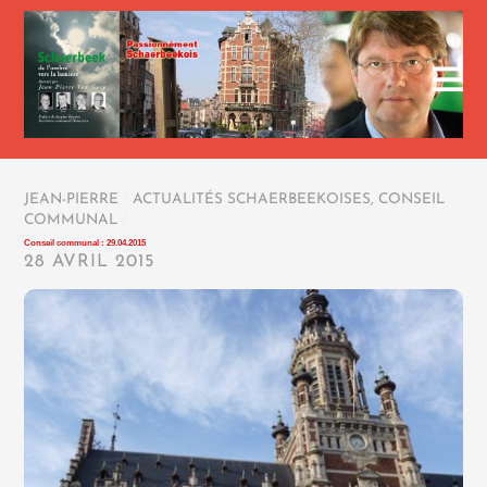
JEAN-PIERRE
/
ACTUALITÉS SCHAERBEEKOISES
,
CONSEIL
COMMUNAL
/
Conseil communal : 29.04.2015
28 AVRIL 2015