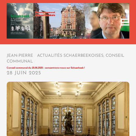
JEAN-PIERRE
/
ACTUALITÉS SCHAERBEEKOISES
,
CONSEIL
COMMUNAL
/
Conseil communal du 25.06.2025 : concentrons-nous sur Schaerbeek !
28 JUIN 2025