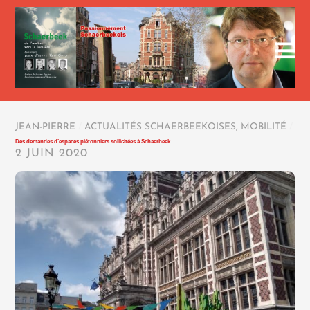
JEAN-PIERRE
/
ACTUALITÉS SCHAERBEEKOISES
,
MOBILITÉ
/
Des demandes d’espaces piétonniers sollicitées à Schaerbeek
2 JUIN 2020