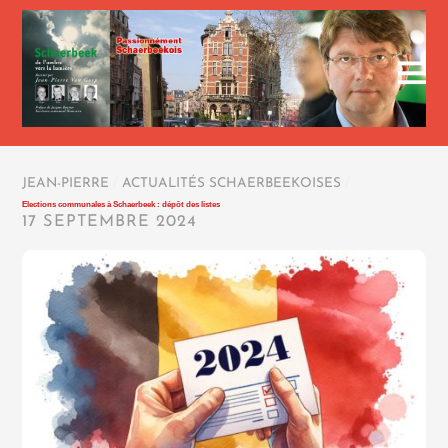
JEAN-PIERRE
/
ACTUALITÉS SCHAERBEEKOISES
/
Elections communales à Schaerbeek : dépôt des listes
17 SEPTEMBRE 2024