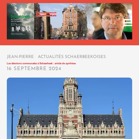
JEAN-PIERRE
/
ACTUALITÉS SCHAERBEEKOISES
/
Les élections communales à Schaerbeek : article de synthèse
16 SEPTEMBRE 2024