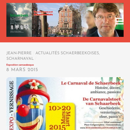
JEAN-PIERRE
/
ACTUALITÉS SCHAERBEEKOISES
,
SCHARNAVAL
/
Exposition carnavalesque
8 MARS 2015