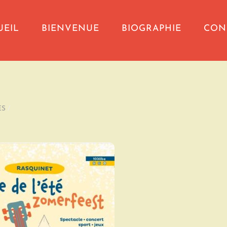
UEIL
BIENVENUE
BIOGRAPHIE
CON
ES
/