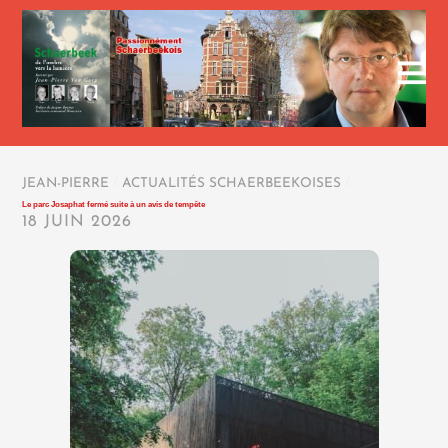
JEAN-PIERRE
/
ACTUALITÉS SCHAERBEEKOISES
/
Le parc Josaphat fermé suite à un avis de tempête
18 JUIN 2026