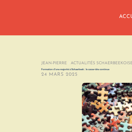
ACC
JEAN-PIERRE
/
ACTUALITÉS SCHAERBEEKOIS
Formation d’une majorité à Schaerbeek : le casse-tête continue
24 MARS 2025