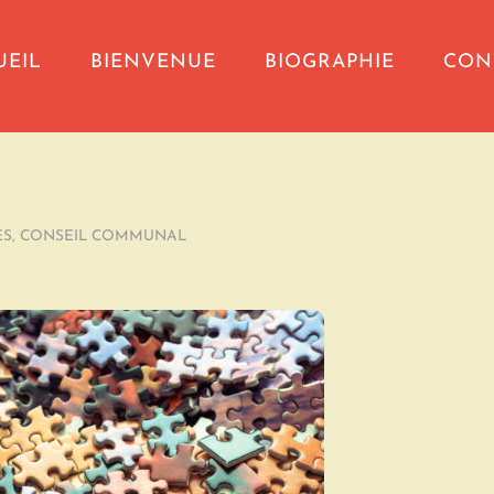
UEIL
BIENVENUE
BIOGRAPHIE
CON
ES
,
CONSEIL COMMUNAL
/