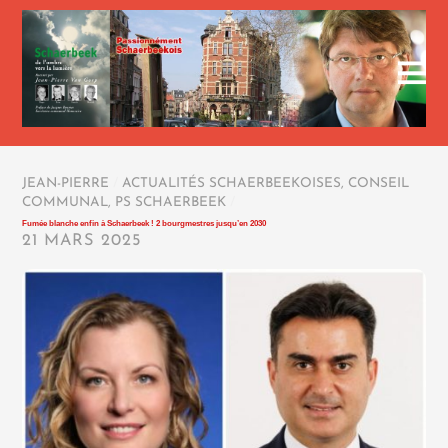
JEAN-PIERRE
/
ACTUALITÉS SCHAERBEEKOISES
,
CONSEIL
COMMUNAL
,
PS SCHAERBEEK
/
Fumée blanche enfin à Schaerbeek ! 2 bourgmestres jusqu’en 2030
21 MARS 2025