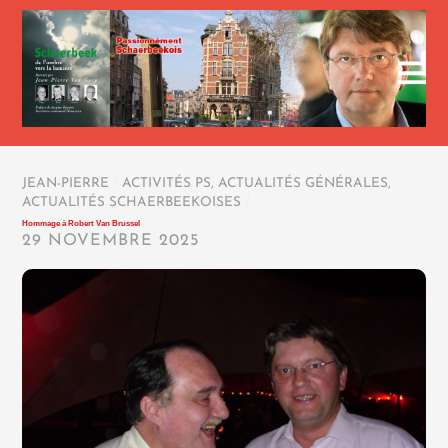
JEAN-PIERRE
/
ACTIVITÉS PS
,
ACTUALITÉS GÉNÉRALES
,
ACTUALITÉS SCHAERBEEKOISES
/
Hommage à Robert Van Brussel
29 NOVEMBRE 2025