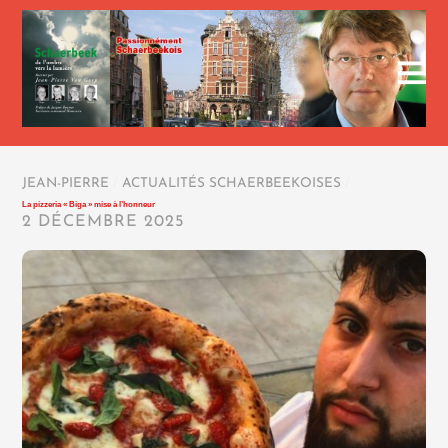
JEAN-PIERRE
/
ACTUALITÉS SCHAERBEEKOISES
/
La pizzeria « Biga » mise à l’honneur
2 DÉCEMBRE 2025