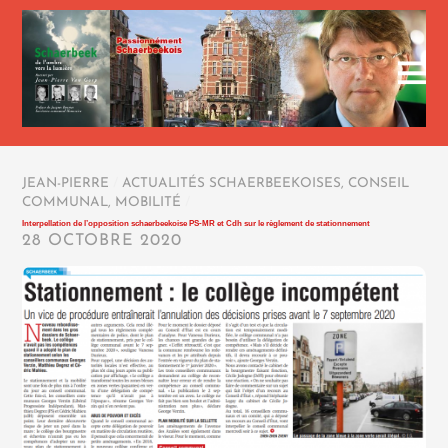
JEAN-PIERRE
/
ACTUALITÉS SCHAERBEEKOISES
,
CONSEIL
COMMUNAL
,
MOBILITÉ
/
Interpellation de l’opposition schaerbeekoise PS-MR et Cdh sur le règlement de stationnement
28 OCTOBRE 2020