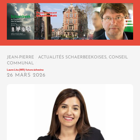
JEAN-PIERRE
/
ACTUALITÉS SCHAERBEEKOISES
,
CONSEIL
COMMUNAL
/
Laure Lita (MR) future échevine
26 MARS 2026