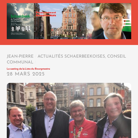
JEAN-PIERRE
/
ACTUALITÉS SCHAERBEEKOISES
,
CONSEIL
COMMUNAL
/
Le casting de la Liste du Bourgmestre
28 MARS 2025