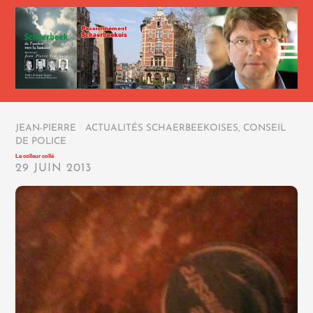
JEAN-PIERRE
/
ACTUALITÉS SCHAERBEEKOISES
,
CONSEIL
DE POLICE
/
Le colleur collé
29 JUIN 2013