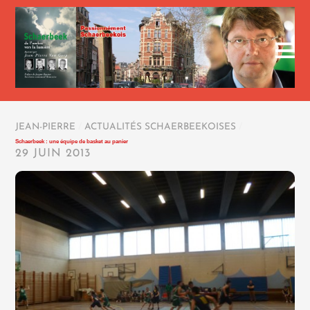
JEAN-PIERRE
/
ACTUALITÉS SCHAERBEEKOISES
/
Schaerbeek : une équipe de basket au panier
29 JUIN 2013