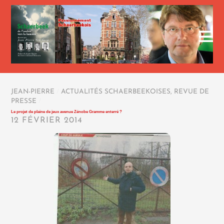
JEAN-PIERRE
/
ACTUALITÉS SCHAERBEEKOISES
,
REVUE DE
PRESSE
/
Le projet de plaine de jeux avenue Zénobe Gramme enterré ?
12 FÉVRIER 2014