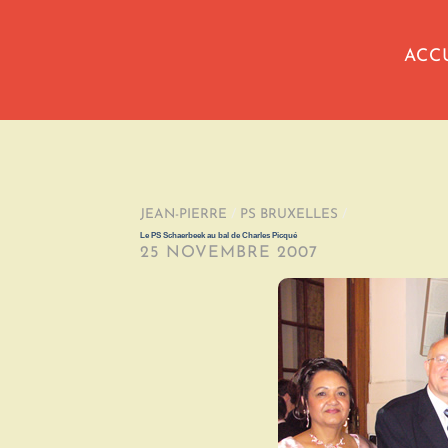
ACC
JEAN-PIERRE
/
PS BRUXELLES
/
Le PS Schaerbeek au bal de Charles Picqué
25 NOVEMBRE 2007