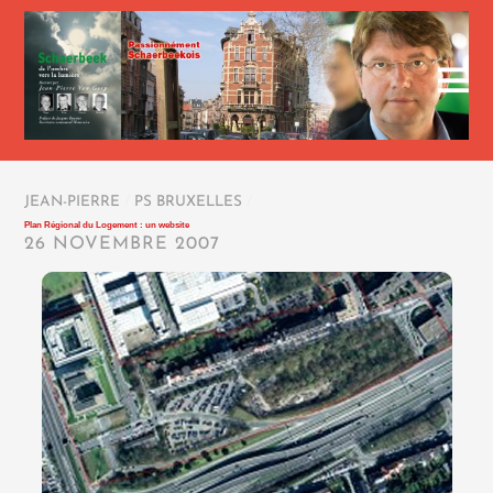
JEAN-PIERRE
/
PS BRUXELLES
/
Plan Régional du Logement : un website
26 NOVEMBRE 2007