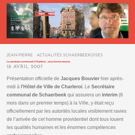
JEAN-PIERRE
/
ACTUALITÉS SCHAERBEEKOISES
/
Le secrétaire communal à Charleroi…sous bonne escorte
18 AVRIL 2007
Présentation officielle de
Jacques Bouvier
hier après-
midi à
l’Hôtel de Ville de Charleroi
. Le
Secrétaire
communal de Schaerbeek
qui assurera un
interim
(6
mois dans un premier temps) à la Ville, y était reçu
officiellement par les autorités locales visiblement ravies
de l’arrivée de cet homme providentiel dont tous louent
les qualités humaines et les énormes compétences