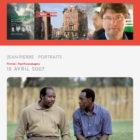
JEAN-PIERRE
/
PORTRAITS
/
Portrait : Paul Rusesabagina
18 AVRIL 2007