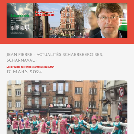
JEAN-PIERRE
/
ACTUALITÉS SCHAERBEEKOISES
,
SCHARNAVAL
/
Les groupes au cortège carnavalesque 2024
17 MARS 2024