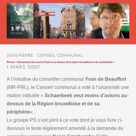
JEAN-PIERRE
/
CONSEIL COMMUNAL
/
Motion « Schaerbeek veut moins d’avions au-dessus de la région bruxelloise et de sa périphérie »
1 MARS 2007
A l’initiative du conseiller communal
Yvan de Beauffort
(MR-PRL), le Conseil communal a voté à l’unanimité une
motion intitulée «
Schaerbeek veut moins d’avions au-
dessus de la Région bruxelloise et de sa
périphérie
« .
Le groupe PS s’est joint à ce vote dont je vous livre ci-
dessous le texte légèrement amendé à la demande du