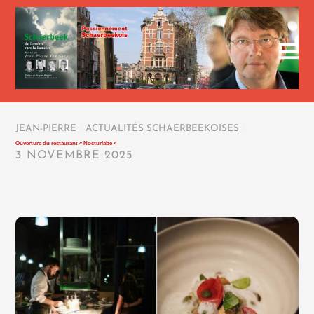
JEAN-PIERRE
/
ACTUALITÉS SCHAERBEEKOISES
/
Ouverture du restaurant « Nocturlabe »
3 NOVEMBRE 2025