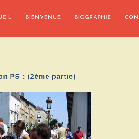
UEIL
BIENVENUE
BIOGRAPHIE
CON
on PS : (2ème partie)