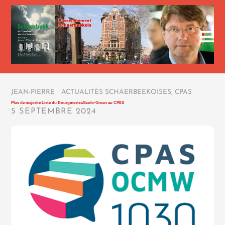
JEAN-PIERRE
/
ACTUALITÉS SCHAERBEEKOISES
,
CPAS
/
Plus de majorité Liste du Bourgmestre/Ecolo-Groen au CPAS
5 SEPTEMBRE 2024