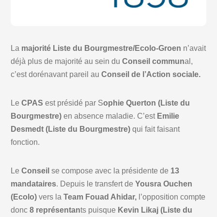
La
majorité Liste du Bourgmestre/Ecolo-Groen
n’avait
déjà plus de majorité au sein du
Conseil commun
al,
c’est dorénavant pareil au
Conseil de l’Action sociale.
Le
CPAS
est présidé par S
ophie Querton (Liste du
Bourgmestre)
en absence maladie. C’est
Emilie
Desmedt (Liste du Bourgmestre)
qui fait faisant
fonction.
Le
Conseil
se compose avec la présidente de
13
mandataires
. Depuis le transfert de
Yousra Ouchen
(Ecolo)
vers la
Team Fouad Ahidar,
l’opposition compte
donc
8 représentan
ts puisque
Kevin Likaj (Liste du