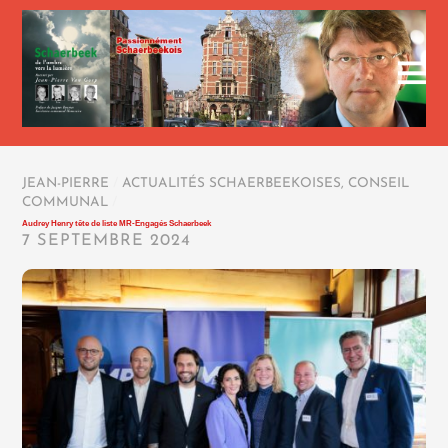
JEAN-PIERRE
/
ACTUALITÉS SCHAERBEEKOISES
,
CONSEIL
COMMUNAL
/
Audrey Henry tête de liste MR-Engagés Schaerbeek
7 SEPTEMBRE 2024