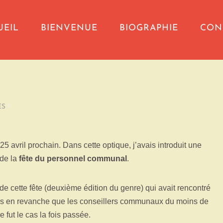
UEIL
BIENVENUE
BIOGRAPHIE
CON
ES
/
 avril prochain. Dans cette optique, j’avais introduit une
 de la
fête du personnel communal
.
de cette fête (deuxième édition du genre) qui avait rencontré
ais en revanche que les conseillers communaux du moins de
 fut le cas la fois passée.