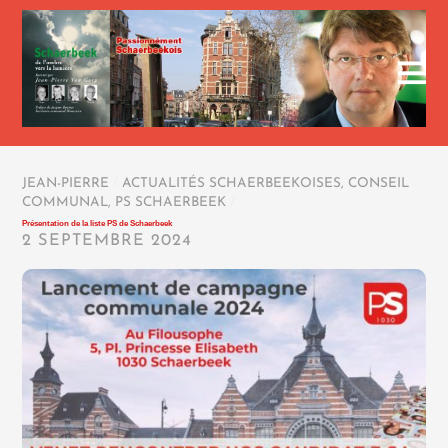
JEAN-PIERRE
/
ACTUALITÉS SCHAERBEEKOISES
,
CONSEIL
COMMUNAL
,
PS SCHAERBEEK
/
Présentation de la liste PS de Schaerbeek
2 SEPTEMBRE 2024