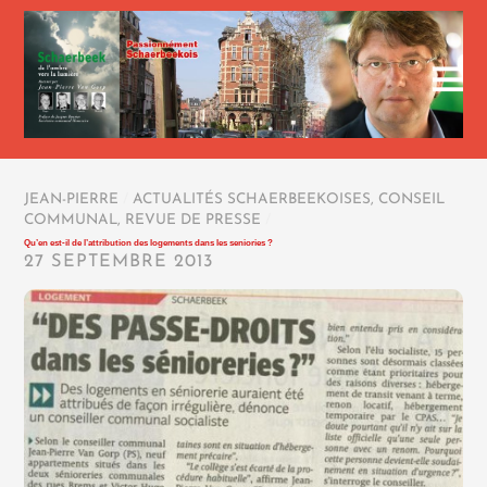
JEAN-PIERRE
/
ACTUALITÉS SCHAERBEEKOISES
,
CONSEIL
COMMUNAL
,
REVUE DE PRESSE
/
Qu’en est-il de l’attribution des logements dans les seniories ?
27 SEPTEMBRE 2013