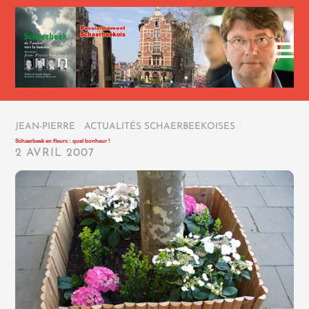
JEAN-PIERRE
/
ACTUALITÉS SCHAERBEEKOISES
/
Schaerbeek en fleurs : quel bonheur !
2 AVRIL 2007