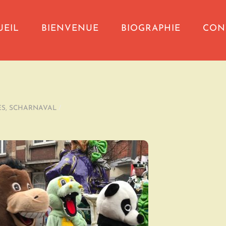
UEIL
BIENVENUE
BIOGRAPHIE
CON
ES
,
SCHARNAVAL
/