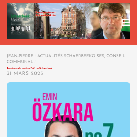
JEAN-PIERRE
/
ACTUALITÉS SCHAERBEEKOISES
,
CONSEIL
COMMUNAL
/
Tensions à la section Défi de Schaerbeek
31 MARS 2025