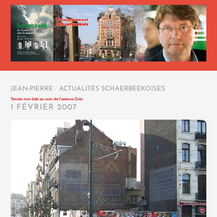
JEAN-PIERRE
/
ACTUALITÉS SCHAERBEEKOISES
/
Terrain non bâti au coin de l’avenue Zola
1 FÉVRIER 2007