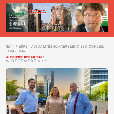
JEAN-PIERRE
/
ACTUALITÉS SCHAERBEEKOISES
,
CONSEIL
COMMUNAL
/
Une élue quitte la « Team Fouad Ahidar »
19 DÉCEMBRE 2025