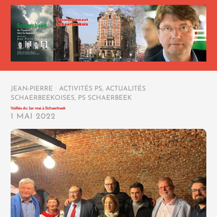
JEAN-PIERRE
/
ACTIVITÉS PS
,
ACTUALITÉS
SCHAERBEEKOISES
,
PS SCHAERBEEK
/
Veillée du 1er mai à Schaerbeek
1 MAI 2022