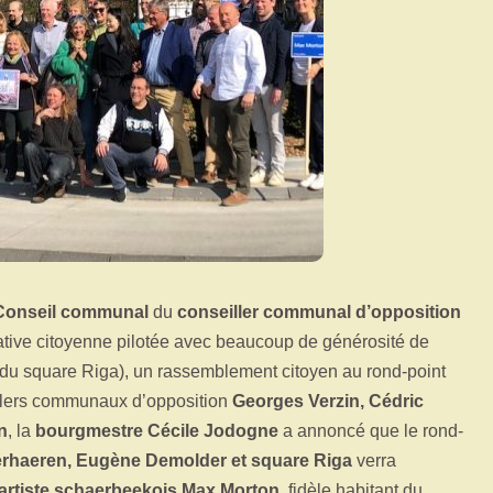
Conseil communal
du
conseiller communal d’opposition
tiative citoyenne pilotée avec beaucoup de générosité de
 du square Riga), un rassemblement citoyen au rond-point
llers communaux d’opposition
Georges Verzin, Cédric
n
, la
bourgmestre Cécile Jodogne
a annoncé que le rond-
erhaeren, Eugène Demolder et square Riga
verra
’artiste schaerbeekois Max Morton,
fidèle habitant du