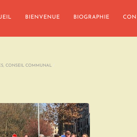
UEIL
BIENVENUE
BIOGRAPHIE
CON
ES
,
CONSEIL COMMUNAL
/