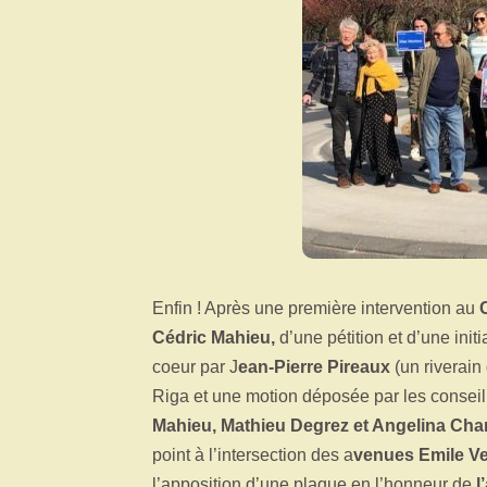
Enfin ! Après une première intervention au
Cédric Mahieu,
d’une pétition et d’une ini
coeur par J
ean-Pierre Pireaux
(un riverain
Riga et une motion déposée par les consei
Mahieu, Mathieu Degrez et Angelina Cha
point à l’intersection des a
venues Emile V
l’apposition d’une plaque en l’honneur de
l